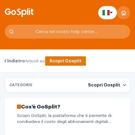
Scopri Gosplit
Indietro
Articoli su:
Scopri Gosplit
CATEGORIE
Scopri Gosplit
Cos'è GoSplit?
Scopri GoSplit, la piattaforma che ti permette di
condividere il costo degli abbonamenti digitali
multi-account come Netflix, Tidal e Nord VPN.
Risparmia e condividi con familiari e amici.