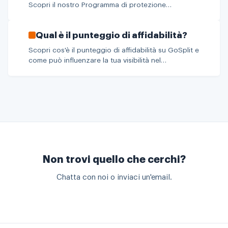
Scopri il nostro Programma di protezione
dell'acquirente che garantisce transazioni sicure,
rimborsi facili e comunicazioni protette. Acquista
Qual è il punteggio di affidabilità?
con fiducia.
Scopri cos'è il punteggio di affidabilità su GoSplit e
come può influenzare la tua visibilità nel
Marketplace. Impara come aumentare il tuo
punteggio e migliorare la tua reputazione.
Non trovi quello che cerchi?
Chatta con noi o inviaci un'email.