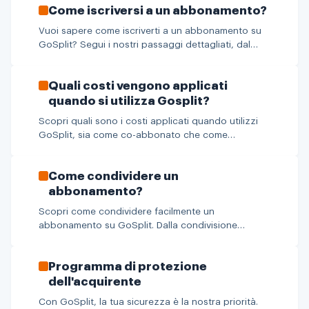
Come iscriversi a un abbonamento?
Vuoi sapere come iscriverti a un abbonamento su
GoSplit? Segui i nostri passaggi dettagliati, dal
mercato alla condivisione, e scopri come
condividere efficacemente i tuoi servizi.
Quali costi vengono applicati
quando si utilizza Gosplit?
Scopri quali sono i costi applicati quando utilizzi
GoSplit, sia come co-abbonato che come
proprietario dell'abbonamento. Dettagli sulle
commissioni e le tariffe di connessione.
Come condividere un
abbonamento?
Scopri come condividere facilmente un
abbonamento su GoSplit. Dalla condivisione
tramite nome utente e password al link di invito,
ecco tutto ciò che devi sapere.
Programma di protezione
dell'acquirente
Con GoSplit, la tua sicurezza è la nostra priorità.