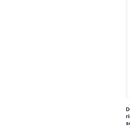
D
r
s