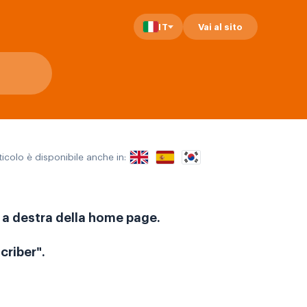
IT
Vai al sito
icolo è disponibile anche in:
to a destra della home page.
criber".