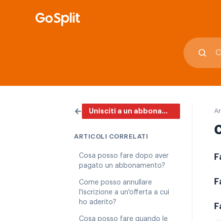
←
Ar
Unisciti a un abbonamento
C
ARTICOLI CORRELATI
Cosa posso fare dopo aver
F
pagato un abbonamento?
F
Come posso annullare
l'iscrizione a un'offerta a cui
ho aderito?
F
Cosa posso fare quando le